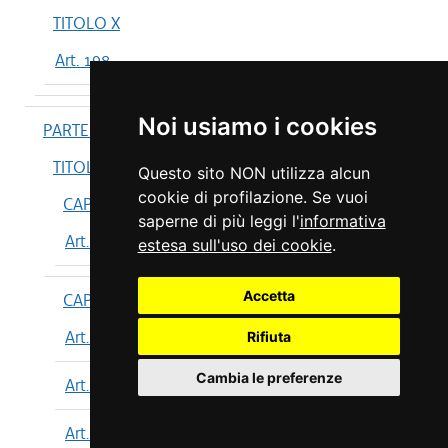
TITOLO X
Art. 198
Noi usiamo i cookies
PARTE IV
TITOLO I
Questo sito NON utilizza alcun
cookie di profilazione. Se vuoi
CAPO I
saperne di più leggi l'
informativa
Art. 199
estesa sull'uso dei cookie
.
Accetta
CAPO II
Art. 200
Rifiuta
Cambia le preferenze
Art. 201
Art. 202