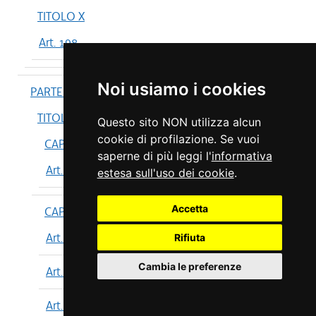
TITOLO X
Art. 198
Noi usiamo i cookies
PARTE IV
TITOLO I
Questo sito NON utilizza alcun
cookie di profilazione. Se vuoi
CAPO I
saperne di più leggi l'
informativa
Art. 199
estesa sull'uso dei cookie
.
Accetta
CAPO II
Art. 200
Rifiuta
Cambia le preferenze
Art. 201
Art. 202