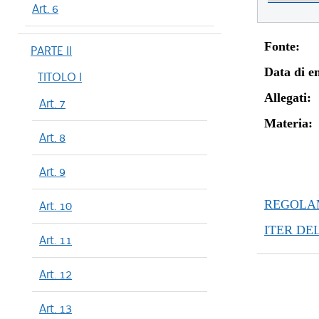
Art. 6
Fonte:
PARTE II
Data di en
TITOLO I
Allegati:
Art. 7
Materia:
Art. 8
Art. 9
REGOLAM
Art. 10
ITER DE
Art. 11
Art. 12
Art. 13