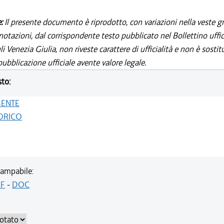
e:
Il presente documento è riprodotto, con variazioni nella veste gr
notazioni, dal corrispondente testo pubblicato nel Bollettino uffic
i Venezia Giulia, non riveste carattere di ufficialità e non è sostit
ubblicazione ufficiale avente valore legale.
sto:
GENTE
ORICO
ampabile:
F
-
DOC