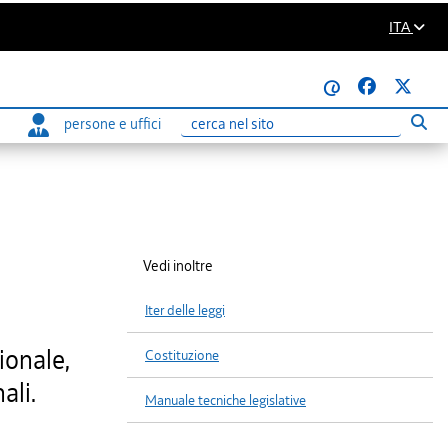
ITA
@
persone e uffici
Eseg
Ricerca
Vedi inoltre
Iter delle leggi
ionale,
Costituzione
ali.
Manuale tecniche legislative