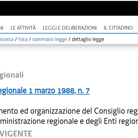
NI
LE ATTIVITÀ
LEGGI E DELIBERAZIONI
IL CITTADINO
ricerca
/
lista
/
sommario legge
/
dettaglio legge
gionali
egionale
1 marzo 1988
, n.
7
ento ed organizzazione del Consiglio reg
ministrazione regionale e degli Enti region
 VIGENTE