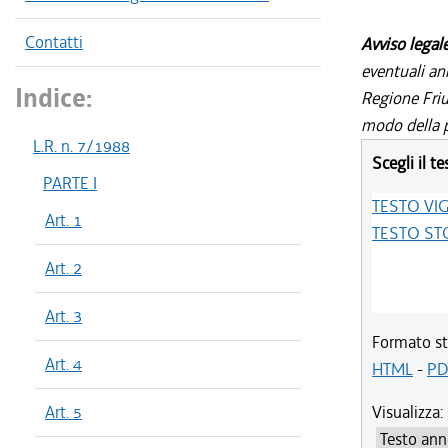
Contatti
Avviso legal
eventuali an
Indice:
Regione Friul
modo della p
L.R. n. 7/1988
Scegli il te
PARTE I
TESTO VI
Art. 1
TESTO ST
Art. 2
Art. 3
Formato st
Art. 4
HTML
-
PD
Art. 5
Visualizza: