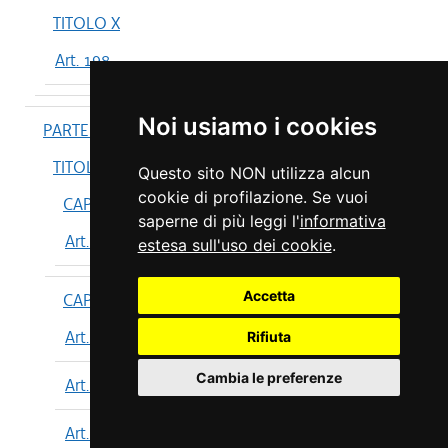
TITOLO X
Art. 198
Noi usiamo i cookies
PARTE IV
TITOLO I
Questo sito NON utilizza alcun
cookie di profilazione. Se vuoi
CAPO I
saperne di più leggi l'
informativa
Art. 199
estesa sull'uso dei cookie
.
Accetta
CAPO II
Art. 200
Rifiuta
Cambia le preferenze
Art. 201
Art. 202