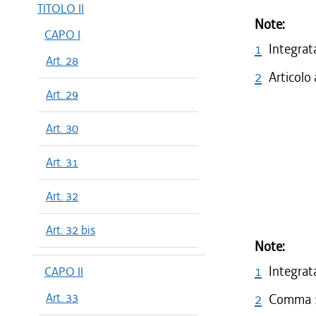
TITOLO II
Note:
CAPO I
1
Integrat
Art. 28
2
Articolo
Art. 29
Art. 30
Art. 31
Art. 32
Art. 32 bis
Note:
1
Integrata
CAPO II
Art. 33
2
Comma 1 