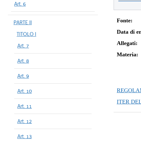
Art. 6
Fonte:
PARTE II
Data di en
TITOLO I
Allegati:
Art. 7
Materia:
Art. 8
Art. 9
REGOLAM
Art. 10
ITER DE
Art. 11
Art. 12
Art. 13