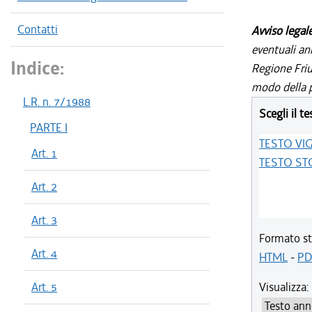
Contatti
Avviso legal
eventuali an
Indice:
Regione Friul
modo della p
L.R. n. 7/1988
Scegli il te
PARTE I
TESTO VI
Art. 1
TESTO ST
Art. 2
Art. 3
Formato st
Art. 4
HTML
-
PD
Art. 5
Visualizza: