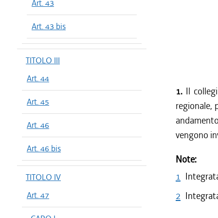
Art. 43
Art. 43 bis
TITOLO III
Art. 44
1.
Il colleg
Art. 45
regionale, 
andamento d
Art. 46
vengono inv
Art. 46 bis
Note:
1
Integrata
TITOLO IV
Art. 47
2
Integrata