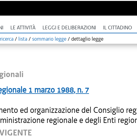
NI
LE ATTIVITÀ
LEGGI E DELIBERAZIONI
IL CITTADINO
ricerca
/
lista
/
sommario legge
/
dettaglio legge
gionali
egionale
1 marzo 1988
, n.
7
ento ed organizzazione del Consiglio reg
ministrazione regionale e degli Enti region
 VIGENTE