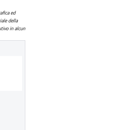
afica ed
iale della
utivo in alcun