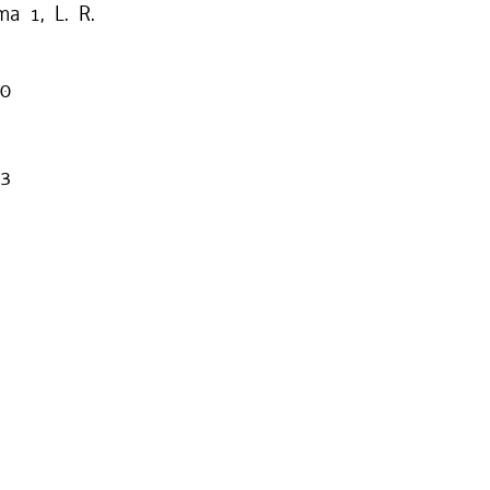
ma 1, L. R.
90
93