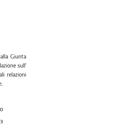
 alla Giunta
azione sull'
li relazioni
e.
90
93