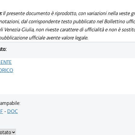
e:
Il presente documento è riprodotto, con variazioni nella veste gr
notazioni, dal corrispondente testo pubblicato nel Bollettino uffic
i Venezia Giulia, non riveste carattere di ufficialità e non è sostit
ubblicazione ufficiale avente valore legale.
sto:
GENTE
ORICO
ampabile:
F
-
DOC