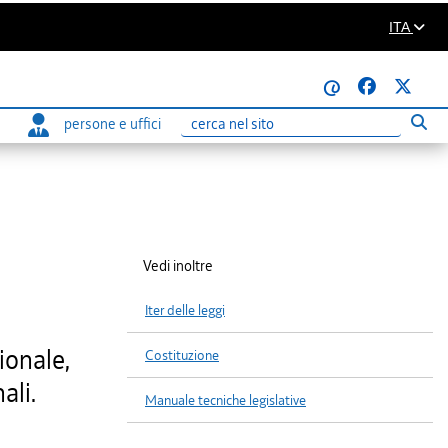
ITA
@
persone e uffici
Eseg
Ricerca
Vedi inoltre
Iter delle leggi
ionale,
Costituzione
ali.
Manuale tecniche legislative