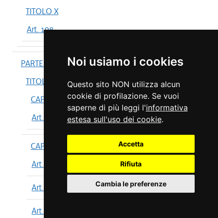
TITOLO X
Art. 198
Noi usiamo i cookies
PARTE IV
TITOLO I
Questo sito NON utilizza alcun
cookie di profilazione. Se vuoi
CAPO I
saperne di più leggi l'
informativa
Art. 199
estesa sull'uso dei cookie
.
Accetta
CAPO II
Art. 200
Rifiuta
Cambia le preferenze
Art. 201
Art. 202