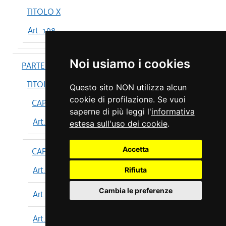
TITOLO X
Art. 198
Noi usiamo i cookies
PARTE IV
TITOLO I
Questo sito NON utilizza alcun
cookie di profilazione. Se vuoi
CAPO I
saperne di più leggi l'
informativa
Art. 199
estesa sull'uso dei cookie
.
Accetta
CAPO II
Art. 200
Rifiuta
Cambia le preferenze
Art. 201
Art. 202