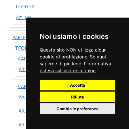
TITOLO X
Art. 198
Noi usiamo i cookies
PARTE IV
TITOLO I
Questo sito NON utilizza alcun
cookie di profilazione. Se vuoi
CAPO I
saperne di più leggi l'
informativa
Art. 199
estesa sull'uso dei cookie
.
Accetta
CAPO II
Art. 200
Rifiuta
Cambia le preferenze
Art. 201
Art. 202