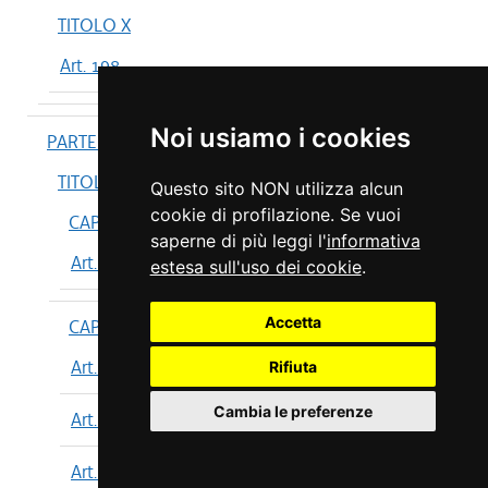
TITOLO X
Art. 198
Noi usiamo i cookies
PARTE IV
TITOLO I
Questo sito NON utilizza alcun
cookie di profilazione. Se vuoi
CAPO I
saperne di più leggi l'
informativa
Art. 199
estesa sull'uso dei cookie
.
Accetta
CAPO II
Art. 200
Rifiuta
Cambia le preferenze
Art. 201
Art. 202