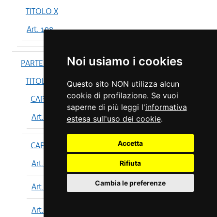
TITOLO X
Art. 198
Noi usiamo i cookies
PARTE IV
TITOLO I
Questo sito NON utilizza alcun
cookie di profilazione. Se vuoi
CAPO I
saperne di più leggi l'
informativa
Art. 199
estesa sull'uso dei cookie
.
Accetta
CAPO II
Art. 200
Rifiuta
Cambia le preferenze
Art. 201
Art. 202