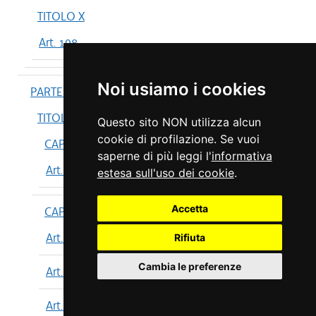
TITOLO X
Art. 198
Noi usiamo i cookies
PARTE IV
TITOLO I
Questo sito NON utilizza alcun
cookie di profilazione. Se vuoi
CAPO I
saperne di più leggi l'
informativa
Art. 199
estesa sull'uso dei cookie
.
Accetta
CAPO II
Art. 200
Rifiuta
Cambia le preferenze
Art. 201
Art. 202