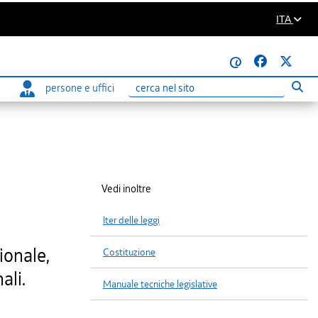
ITA
@
persone e uffici
Eseg
Ricerca
Vedi inoltre
Iter delle leggi
ionale,
Costituzione
ali.
Manuale tecniche legislative