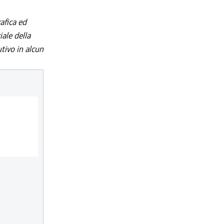
afica ed
iale della
utivo in alcun