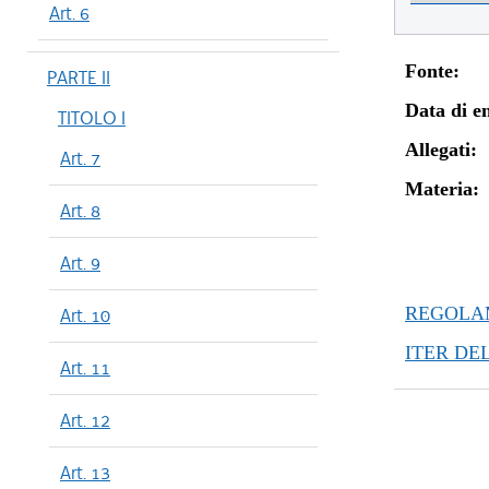
Art. 6
Fonte:
PARTE II
Data di en
TITOLO I
Allegati:
Art. 7
Materia:
Art. 8
Art. 9
REGOLAM
Art. 10
ITER DE
Art. 11
Art. 12
Art. 13