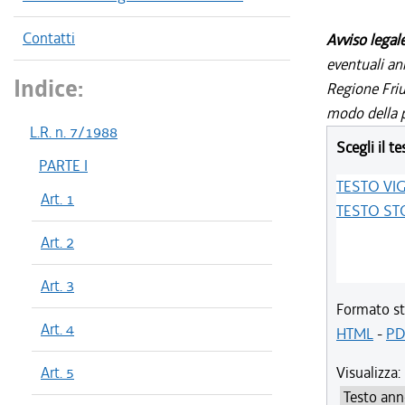
Contatti
Avviso legal
eventuali an
Indice:
Regione Friul
modo della p
L.R. n. 7/1988
Scegli il te
PARTE I
TESTO VI
Art. 1
TESTO ST
Art. 2
Art. 3
Formato st
Art. 4
HTML
-
PD
Art. 5
Visualizza: