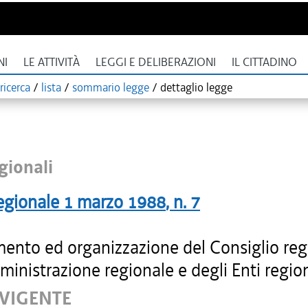
NI
LE ATTIVITÀ
LEGGI E DELIBERAZIONI
IL CITTADINO
ricerca
/
lista
/
sommario legge
/
dettaglio legge
gionali
egionale
1 marzo 1988
, n.
7
ento ed organizzazione del Consiglio reg
ministrazione regionale e degli Enti region
 VIGENTE