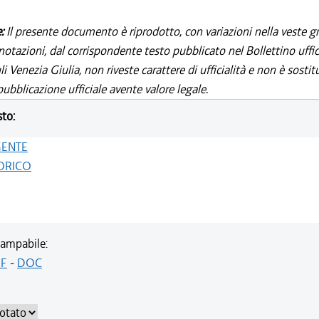
e:
Il presente documento è riprodotto, con variazioni nella veste gr
notazioni, dal corrispondente testo pubblicato nel Bollettino uffic
i Venezia Giulia, non riveste carattere di ufficialità e non è sostit
ubblicazione ufficiale avente valore legale.
sto:
GENTE
ORICO
ampabile:
F
-
DOC