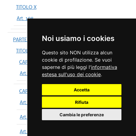
TITOLO X
Art. 198
Noi usiamo i cookies
PARTE IV
TITOLO I
Questo sito NON utilizza alcun
cookie di profilazione. Se vuoi
CAPO I
saperne di più leggi l'
informativa
Art. 199
estesa sull'uso dei cookie
.
Accetta
CAPO II
Art. 200
Rifiuta
Cambia le preferenze
Art. 201
Art. 202