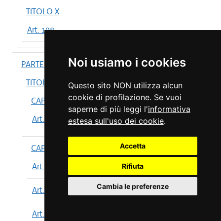
TITOLO X
Art. 198
Noi usiamo i cookies
PARTE IV
TITOLO I
Questo sito NON utilizza alcun
cookie di profilazione. Se vuoi
CAPO I
saperne di più leggi l'
informativa
Art. 199
estesa sull'uso dei cookie
.
Accetta
CAPO II
Art. 200
Rifiuta
Cambia le preferenze
Art. 201
Art. 202