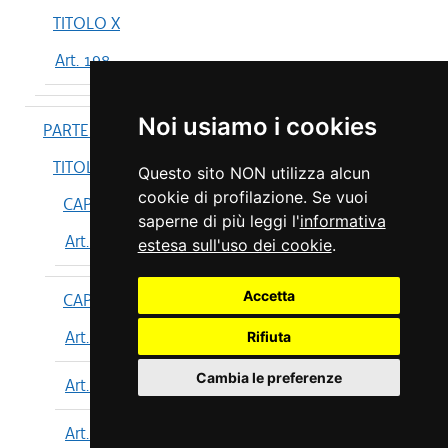
TITOLO X
Art. 198
Noi usiamo i cookies
PARTE IV
TITOLO I
Questo sito NON utilizza alcun
cookie di profilazione. Se vuoi
CAPO I
saperne di più leggi l'
informativa
Art. 199
estesa sull'uso dei cookie
.
Accetta
CAPO II
Art. 200
Rifiuta
Cambia le preferenze
Art. 201
Art. 202