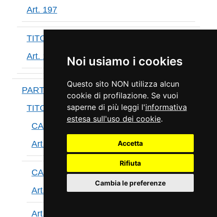
Art. 197
TITOLO X
Art. 198
Noi usiamo i cookies
Questo sito NON utilizza alcun
PARTE IV
cookie di profilazione. Se vuoi
saperne di più leggi l'
informativa
TITOLO I
estesa sull'uso dei cookie
.
CAPO I
Art. 199
Accetta
Rifiuta
CAPO II
Cambia le preferenze
Art. 200
Art. 201