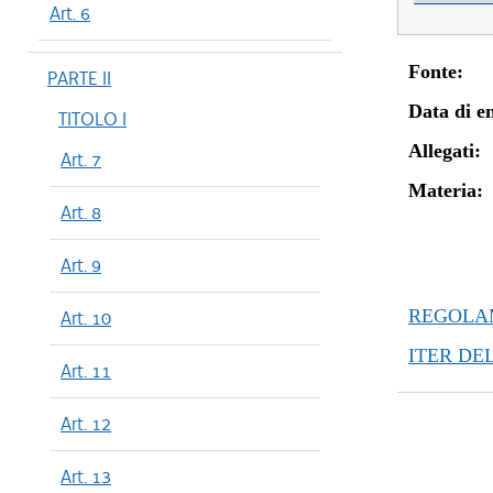
Art. 6
Fonte:
PARTE II
Data di en
TITOLO I
Allegati:
Art. 7
Materia:
Art. 8
Art. 9
REGOLAM
Art. 10
ITER DE
Art. 11
Art. 12
Art. 13