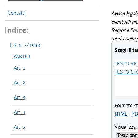
Contatti
Avviso legal
eventuali an
Indice:
Regione Friul
modo della p
L.R. n. 7/1988
Scegli il te
PARTE I
TESTO VI
Art. 1
TESTO ST
Art. 2
Art. 3
Formato st
Art. 4
HTML
-
PD
Art. 5
Visualizza: