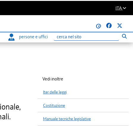
ITA
@
persone e uffici
Eseg
Ricerca
Vedi inoltre
Iter delle leggi
ionale,
Costituzione
ali.
Manuale tecniche legislative