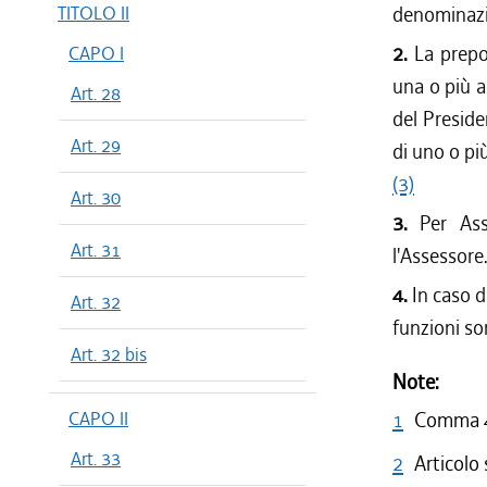
TITOLO II
denominazio
2.
La prepo
CAPO I
una o più a
Art. 28
del Preside
Art. 29
di uno o più
(3)
Art. 30
3.
Per Ass
Art. 31
l'Assessore
4.
In caso d
Art. 32
funzioni so
Art. 32 bis
Note:
CAPO II
1
Comma 4 
Art. 33
2
Articolo