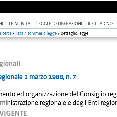
NI
LE ATTIVITÀ
LEGGI E DELIBERAZIONI
IL CITTADINO
ricerca
/
lista
/
sommario legge
/
dettaglio legge
gionali
egionale
1 marzo 1988
, n.
7
ento ed organizzazione del Consiglio reg
ministrazione regionale e degli Enti region
 VIGENTE