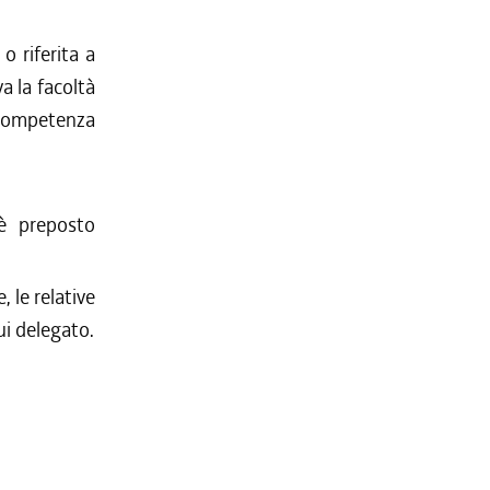
o riferita a
a la facoltà
i competenza
 è preposto
 le relative
ui delegato.