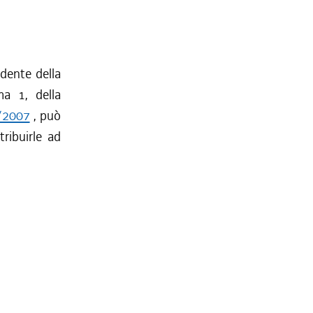
idente della
ma 1, della
7/2007
, può
tribuirle ad