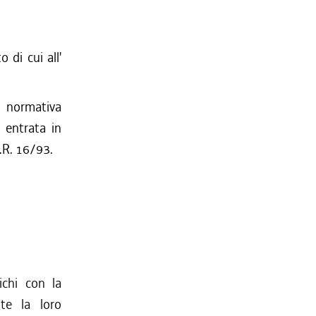
 di cui all'
a normativa
i entrata in
L.R. 16/93.
ichi con la
nte la loro