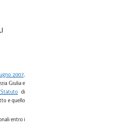
I
giugno 2007,
zia Giulia e
 Statuto
di
tto e quello
nali entro i