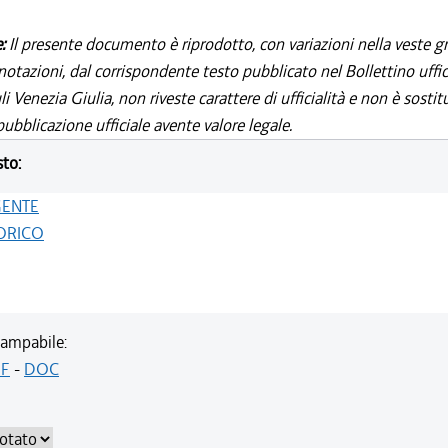
e:
Il presente documento è riprodotto, con variazioni nella veste gr
notazioni, dal corrispondente testo pubblicato nel Bollettino uffic
i Venezia Giulia, non riveste carattere di ufficialità e non è sostit
ubblicazione ufficiale avente valore legale.
sto:
GENTE
ORICO
ampabile:
F
-
DOC