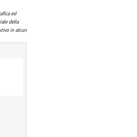
afica ed
iale della
utivo in alcun