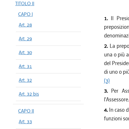
TITOLO II
CAPO I
1.
Il Pres
Art. 28
preposizio
denominazio
Art. 29
2.
La prepo
Art. 30
una o più a
del Preside
Art. 31
di uno o più
Art. 32
(3)
3.
Per Ass
Art. 32 bis
l'Assessore
4.
In caso d
CAPO II
funzioni so
Art. 33