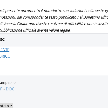
e:
Il presente documento è riprodotto, con variazioni nella veste gr
notazioni, dal corrispondente testo pubblicato nel Bollettino uffic
i Venezia Giulia, non riveste carattere di ufficialità e non è sostit
ubblicazione ufficiale avente valore legale.
sto:
GENTE
ORICO
ampabile:
F
-
DOC