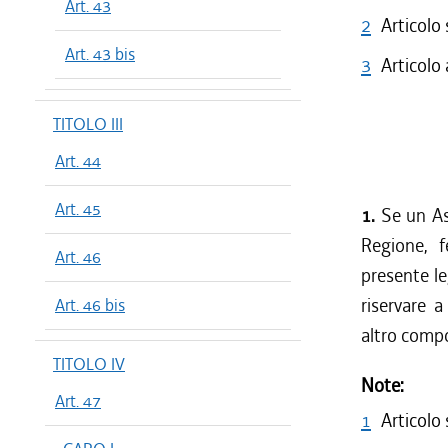
Art. 43
2
Articolo
Art. 43 bis
3
Articolo
TITOLO III
Art. 44
Art. 45
1.
Se un As
Regione, f
Art. 46
presente le
riservare a
Art. 46 bis
altro comp
TITOLO IV
Note:
Art. 47
1
Articolo