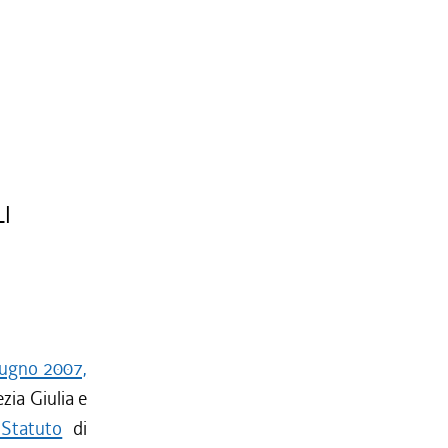
I
giugno 2007,
zia Giulia e
 Statuto
di