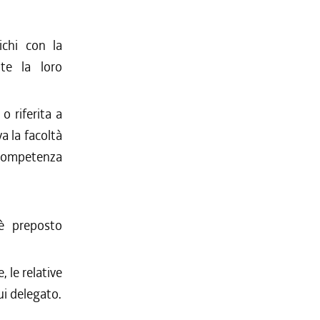
ichi con la
nte la loro
o riferita a
a la facoltà
i competenza
 è preposto
 le relative
ui delegato.