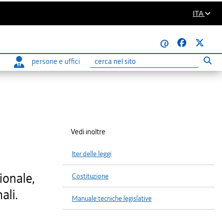
ITA
@
persone e uffici
Eseg
Ricerca
Vedi inoltre
Iter delle leggi
ionale,
Costituzione
ali.
Manuale tecniche legislative