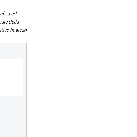
afica ed
iale della
utivo in alcun