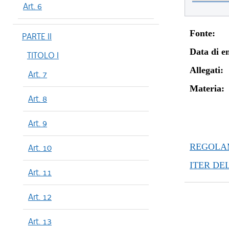
Art. 6
Fonte:
PARTE II
Data di en
TITOLO I
Allegati:
Art. 7
Materia:
Art. 8
Art. 9
REGOLAM
Art. 10
ITER DE
Art. 11
Art. 12
Art. 13