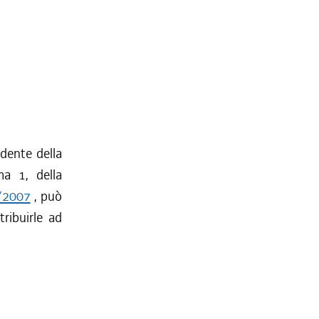
idente della
ma 1, della
7/2007
, può
tribuirle ad