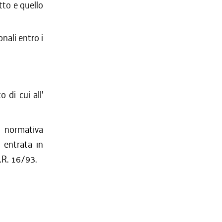
tto e quello
nali entro i
 di cui all'
a normativa
i entrata in
L.R. 16/93.