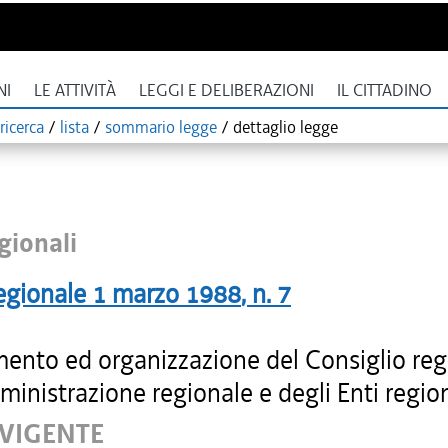
NI
LE ATTIVITÀ
LEGGI E DELIBERAZIONI
IL CITTADINO
ricerca
/
lista
/
sommario legge
/
dettaglio legge
gionali
egionale
1 marzo 1988
, n.
7
ento ed organizzazione del Consiglio reg
ministrazione regionale e degli Enti region
 VIGENTE