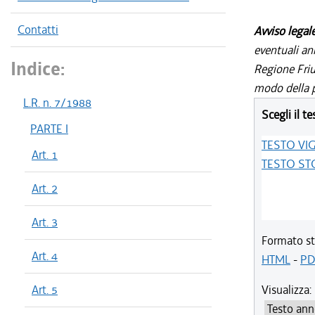
Contatti
Avviso legal
eventuali an
Indice:
Regione Friul
modo della p
L.R. n. 7/1988
Scegli il te
PARTE I
TESTO VI
Art. 1
TESTO ST
Art. 2
Art. 3
Formato st
Art. 4
HTML
-
PD
Art. 5
Visualizza: