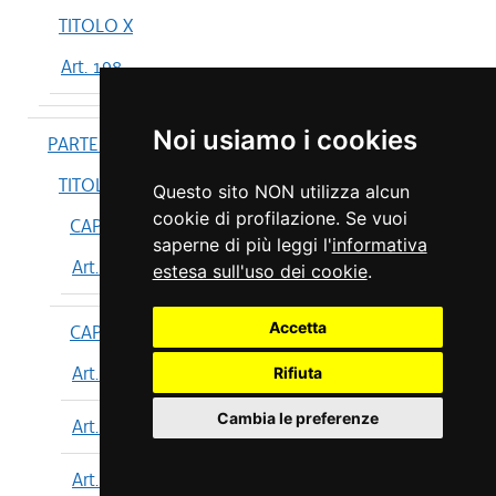
TITOLO X
Art. 198
Noi usiamo i cookies
PARTE IV
TITOLO I
Questo sito NON utilizza alcun
cookie di profilazione. Se vuoi
CAPO I
saperne di più leggi l'
informativa
Art. 199
estesa sull'uso dei cookie
.
Accetta
CAPO II
Art. 200
Rifiuta
Cambia le preferenze
Art. 201
Art. 202