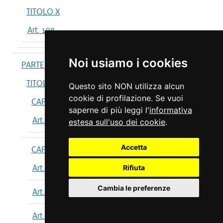
TITOLO X
Art. 198
Noi usiamo i cookies
PARTE IV
TITOLO I
Questo sito NON utilizza alcun
cookie di profilazione. Se vuoi
CAPO I
saperne di più leggi l'
informativa
Art. 199
estesa sull'uso dei cookie
.
Accetta
CAPO II
Art. 200
Rifiuta
Cambia le preferenze
Art. 201
Art. 202