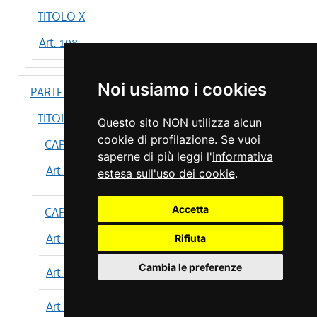
TITOLO X
Art. 198
Noi usiamo i cookies
PARTE IV
TITOLO I
Questo sito NON utilizza alcun
cookie di profilazione. Se vuoi
CAPO I
saperne di più leggi l'
informativa
Art. 199
estesa sull'uso dei cookie
.
Accetta
CAPO II
Art. 200
Rifiuta
Cambia le preferenze
Art. 201
Art. 202