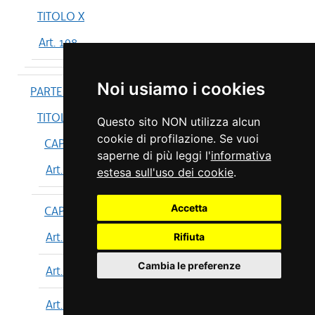
TITOLO X
Art. 198
Noi usiamo i cookies
PARTE IV
TITOLO I
Questo sito NON utilizza alcun
cookie di profilazione. Se vuoi
CAPO I
saperne di più leggi l'
informativa
Art. 199
estesa sull'uso dei cookie
.
Accetta
CAPO II
Art. 200
Rifiuta
Cambia le preferenze
Art. 201
Art. 202