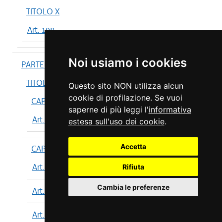
TITOLO X
Art. 198
Noi usiamo i cookies
PARTE IV
TITOLO I
Questo sito NON utilizza alcun
cookie di profilazione. Se vuoi
CAPO I
saperne di più leggi l'
informativa
Art. 199
estesa sull'uso dei cookie
.
Accetta
CAPO II
Art. 200
Rifiuta
Cambia le preferenze
Art. 201
Art. 202