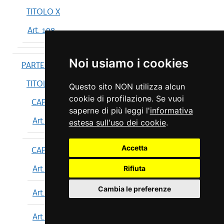
TITOLO X
Art. 198
Noi usiamo i cookies
PARTE IV
TITOLO I
Questo sito NON utilizza alcun
cookie di profilazione. Se vuoi
CAPO I
saperne di più leggi l'
informativa
Art. 199
estesa sull'uso dei cookie
.
Accetta
CAPO II
Art. 200
Rifiuta
Cambia le preferenze
Art. 201
Art. 202