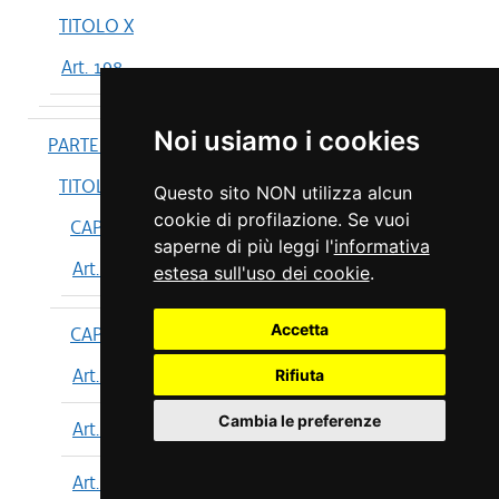
TITOLO X
Art. 198
Noi usiamo i cookies
PARTE IV
TITOLO I
Questo sito NON utilizza alcun
cookie di profilazione. Se vuoi
CAPO I
saperne di più leggi l'
informativa
Art. 199
estesa sull'uso dei cookie
.
Accetta
CAPO II
Art. 200
Rifiuta
Cambia le preferenze
Art. 201
Art. 202