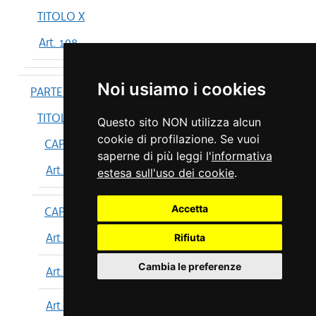
TITOLO X
Art. 198
Noi usiamo i cookies
PARTE IV
TITOLO I
Questo sito NON utilizza alcun
cookie di profilazione. Se vuoi
CAPO I
saperne di più leggi l'
informativa
Art. 199
estesa sull'uso dei cookie
.
Accetta
CAPO II
Art. 200
Rifiuta
Cambia le preferenze
Art. 201
Art. 202