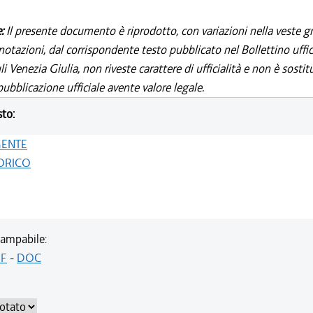
e:
Il presente documento è riprodotto, con variazioni nella veste gr
notazioni, dal corrispondente testo pubblicato nel Bollettino uffic
i Venezia Giulia, non riveste carattere di ufficialità e non è sostit
ubblicazione ufficiale avente valore legale.
sto:
GENTE
ORICO
ampabile:
F
-
DOC