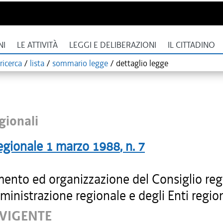
NI
LE ATTIVITÀ
LEGGI E DELIBERAZIONI
IL CITTADINO
ricerca
/
lista
/
sommario legge
/
dettaglio legge
gionali
egionale
1 marzo 1988
, n.
7
ento ed organizzazione del Consiglio reg
ministrazione regionale e degli Enti region
 VIGENTE