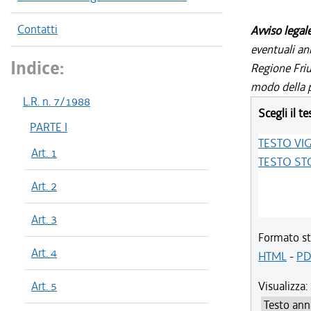
Contatti
Avviso legal
eventuali an
Indice:
Regione Friul
modo della p
L.R. n. 7/1988
Scegli il te
PARTE I
TESTO VI
Art. 1
TESTO ST
Art. 2
Art. 3
Formato st
Art. 4
HTML
-
PD
Art. 5
Visualizza: