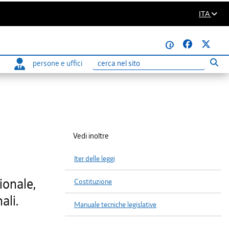
ITA
@
persone e uffici
Eseg
Ricerca
Vedi inoltre
Iter delle leggi
ionale,
Costituzione
ali.
Manuale tecniche legislative