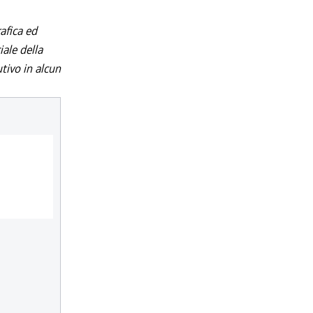
afica ed
iale della
utivo in alcun