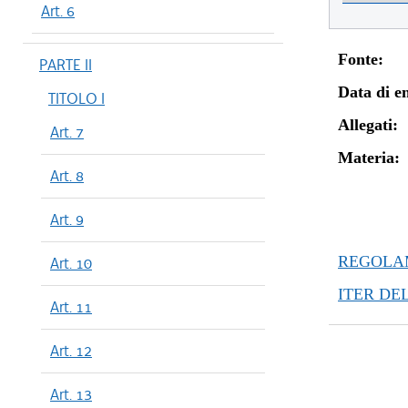
Art. 6
Fonte:
PARTE II
Data di en
TITOLO I
Allegati:
Art. 7
Materia:
Art. 8
Art. 9
REGOLAM
Art. 10
ITER DE
Art. 11
Art. 12
Art. 13