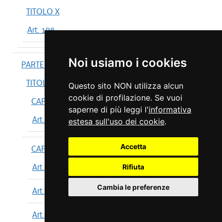
TITOLO X
Art. 198
Noi usiamo i cookies
PARTE IV
TITOLO I
Questo sito NON utilizza alcun
cookie di profilazione. Se vuoi
CAPO I
saperne di più leggi l'
informativa
Art. 199
estesa sull'uso dei cookie
.
Accetta
CAPO II
Art. 200
Rifiuta
Cambia le preferenze
Art. 201
Art. 202