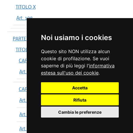
TITOLO X
Art. 198
Noi usiamo i cookies
PARTE IV
TITOLO I
Questo sito NON utilizza alcun
cookie di profilazione. Se vuoi
CAPO I
saperne di più leggi l'
informativa
Art. 199
estesa sull'uso dei cookie
.
Accetta
CAPO II
Art. 200
Rifiuta
Cambia le preferenze
Art. 201
Art. 202