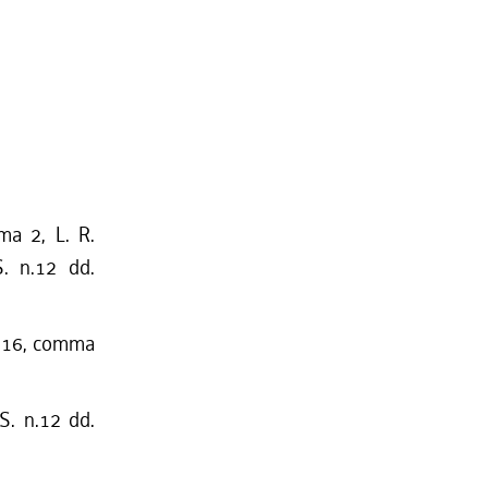
ma 2, L. R.
S. n.12 dd.
t. 16, comma
S. n.12 dd.