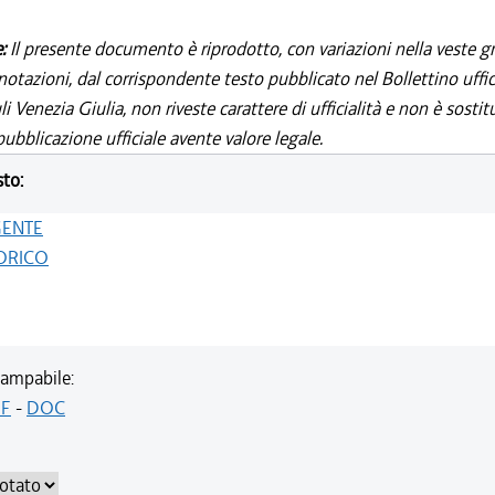
e:
Il presente documento è riprodotto, con variazioni nella veste gr
notazioni, dal corrispondente testo pubblicato nel Bollettino uffic
i Venezia Giulia, non riveste carattere di ufficialità e non è sostit
ubblicazione ufficiale avente valore legale.
sto:
GENTE
ORICO
ampabile:
F
-
DOC