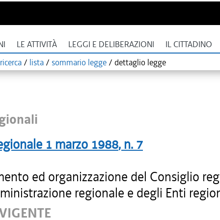
NI
LE ATTIVITÀ
LEGGI E DELIBERAZIONI
IL CITTADINO
ricerca
/
lista
/
sommario legge
/
dettaglio legge
gionali
egionale
1 marzo 1988
, n.
7
ento ed organizzazione del Consiglio reg
ministrazione regionale e degli Enti region
 VIGENTE