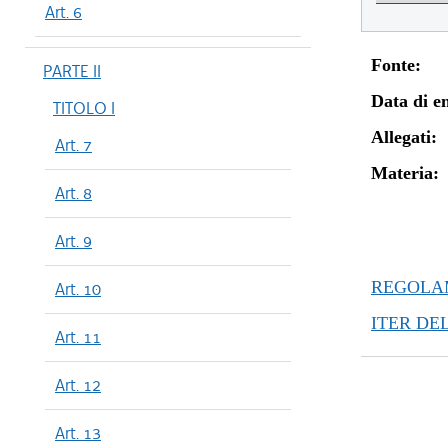
Art. 6
Fonte:
PARTE II
Data di en
TITOLO I
Allegati:
Art. 7
Materia:
Art. 8
Art. 9
REGOLAM
Art. 10
ITER DE
Art. 11
Art. 12
Art. 13