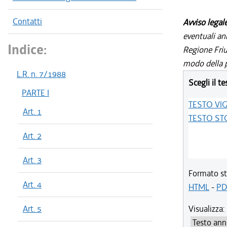
Contatti
Avviso legal
eventuali an
Indice:
Regione Friul
modo della p
L.R. n. 7/1988
Scegli il te
PARTE I
TESTO VI
Art. 1
TESTO ST
Art. 2
Art. 3
Formato st
Art. 4
HTML
-
PD
Art. 5
Visualizza: