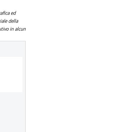
afica ed
iale della
utivo in alcun