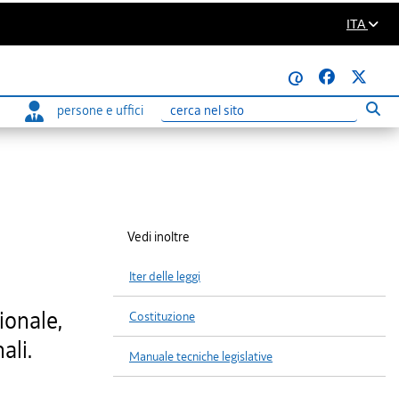
ITA
@
persone e uffici
Eseg
Ricerca
Vedi inoltre
Iter delle leggi
ionale,
Costituzione
ali.
Manuale tecniche legislative