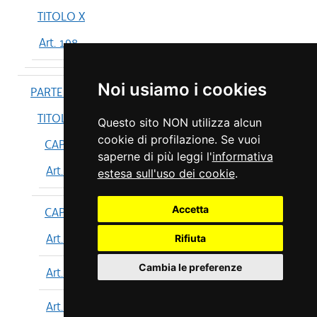
TITOLO X
Art. 198
Noi usiamo i cookies
PARTE IV
TITOLO I
Questo sito NON utilizza alcun
cookie di profilazione. Se vuoi
CAPO I
saperne di più leggi l'
informativa
Art. 199
estesa sull'uso dei cookie
.
Accetta
CAPO II
Art. 200
Rifiuta
Cambia le preferenze
Art. 201
Art. 202