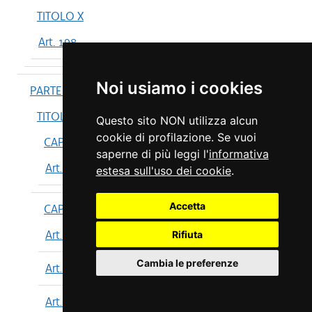
TITOLO X
Art. 198
Noi usiamo i cookies
PARTE IV
TITOLO I
Questo sito NON utilizza alcun
cookie di profilazione. Se vuoi
CAPO I
saperne di più leggi l'
informativa
Art. 199
estesa sull'uso dei cookie
.
Accetta
CAPO II
Art. 200
Rifiuta
Cambia le preferenze
Art. 201
Art. 202