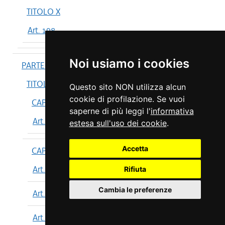
TITOLO X
Art. 198
Noi usiamo i cookies
PARTE IV
TITOLO I
Questo sito NON utilizza alcun
cookie di profilazione. Se vuoi
CAPO I
saperne di più leggi l'
informativa
Art. 199
estesa sull'uso dei cookie
.
Accetta
CAPO II
Art. 200
Rifiuta
Cambia le preferenze
Art. 201
Art. 202