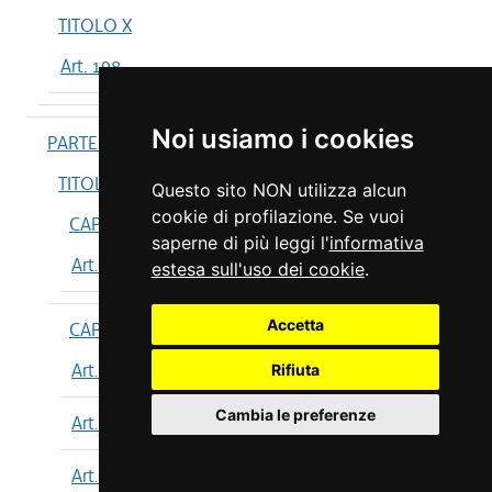
TITOLO X
Art. 198
Noi usiamo i cookies
PARTE IV
TITOLO I
Questo sito NON utilizza alcun
cookie di profilazione. Se vuoi
CAPO I
saperne di più leggi l'
informativa
Art. 199
estesa sull'uso dei cookie
.
Accetta
CAPO II
Art. 200
Rifiuta
Cambia le preferenze
Art. 201
Art. 202