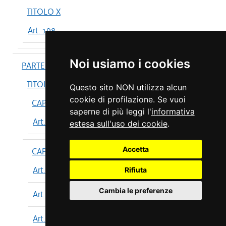
TITOLO X
Art. 198
Noi usiamo i cookies
PARTE IV
TITOLO I
Questo sito NON utilizza alcun
cookie di profilazione. Se vuoi
CAPO I
saperne di più leggi l'
informativa
Art. 199
estesa sull'uso dei cookie
.
Accetta
CAPO II
Art. 200
Rifiuta
Cambia le preferenze
Art. 201
Art. 202