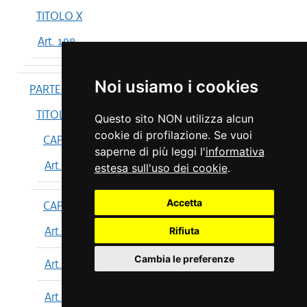
TITOLO X
Art. 198
Noi usiamo i cookies
PARTE IV
TITOLO I
Questo sito NON utilizza alcun
cookie di profilazione. Se vuoi
CAPO I
saperne di più leggi l'
informativa
Art. 199
estesa sull'uso dei cookie
.
Accetta
CAPO II
Art. 200
Rifiuta
Cambia le preferenze
Art. 201
Art. 202