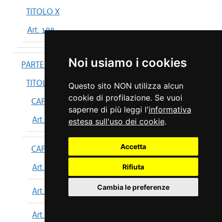
TITOLO X
Art. 198
Noi usiamo i cookies
PARTE IV
TITOLO I
Questo sito NON utilizza alcun
cookie di profilazione. Se vuoi
CAPO I
saperne di più leggi l'
informativa
Art. 199
estesa sull'uso dei cookie
.
Accetta
CAPO II
Art. 200
Rifiuta
Cambia le preferenze
Art. 201
Art. 202