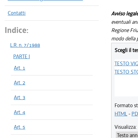
Contatti
Avviso legal
eventuali an
Indice:
Regione Friul
modo della p
L.R. n. 7/1988
Scegli il te
PARTE I
TESTO VI
Art. 1
TESTO ST
Art. 2
Art. 3
Formato st
Art. 4
HTML
-
PD
Art. 5
Visualizza: