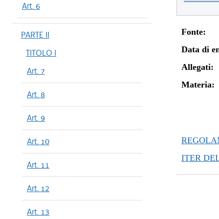
Art. 6
Fonte:
PARTE II
Data di en
TITOLO I
Allegati:
Art. 7
Materia:
Art. 8
Art. 9
REGOLAM
Art. 10
ITER DE
Art. 11
Art. 12
Art. 13