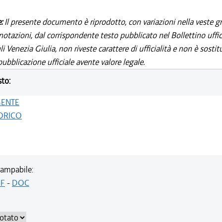
e:
Il presente documento è riprodotto, con variazioni nella veste gr
notazioni, dal corrispondente testo pubblicato nel Bollettino uffic
i Venezia Giulia, non riveste carattere di ufficialità e non è sostit
ubblicazione ufficiale avente valore legale.
sto:
GENTE
ORICO
ampabile:
F
-
DOC