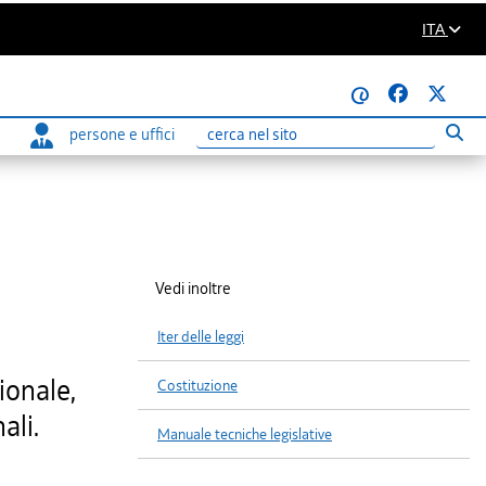
ITA
@
persone e uffici
Eseg
Ricerca
Vedi inoltre
Iter delle leggi
ionale,
Costituzione
ali.
Manuale tecniche legislative