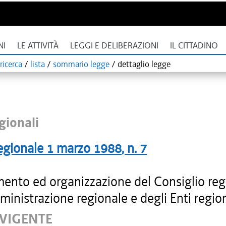
NI
LE ATTIVITÀ
LEGGI E DELIBERAZIONI
IL CITTADINO
ricerca
/
lista
/
sommario legge
/
dettaglio legge
gionali
egionale
1 marzo 1988
, n.
7
ento ed organizzazione del Consiglio reg
ministrazione regionale e degli Enti region
 VIGENTE