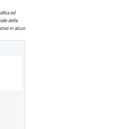
afica ed
iale della
utivo in alcun