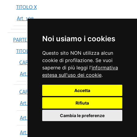
TITOLO X
Art. 198
Noi usiamo i cookies
PARTE IV
TITOLO I
Questo sito NON utilizza alcun
cookie di profilazione. Se vuoi
CAPO I
saperne di più leggi l'
informativa
Art. 199
estesa sull'uso dei cookie
.
Accetta
CAPO II
Art. 200
Rifiuta
Cambia le preferenze
Art. 201
Art. 202