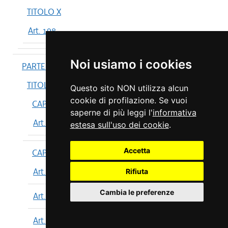
TITOLO X
Art. 198
Noi usiamo i cookies
PARTE IV
TITOLO I
Questo sito NON utilizza alcun
cookie di profilazione. Se vuoi
CAPO I
saperne di più leggi l'
informativa
Art. 199
estesa sull'uso dei cookie
.
Accetta
CAPO II
Art. 200
Rifiuta
Cambia le preferenze
Art. 201
Art. 202