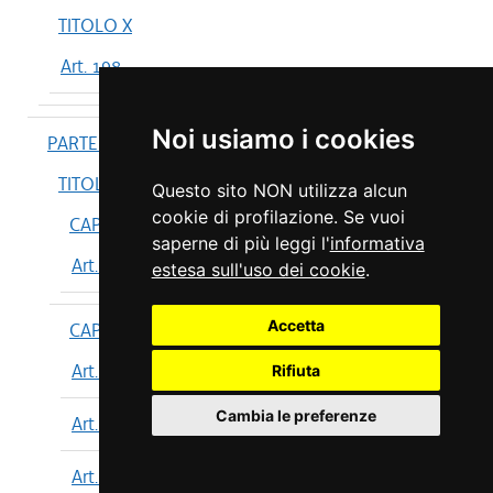
TITOLO X
Art. 198
Noi usiamo i cookies
PARTE IV
TITOLO I
Questo sito NON utilizza alcun
cookie di profilazione. Se vuoi
CAPO I
saperne di più leggi l'
informativa
Art. 199
estesa sull'uso dei cookie
.
Accetta
CAPO II
Art. 200
Rifiuta
Cambia le preferenze
Art. 201
Art. 202