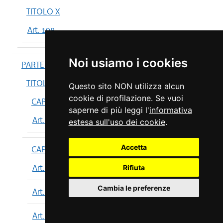
TITOLO X
Art. 198
Noi usiamo i cookies
PARTE IV
TITOLO I
Questo sito NON utilizza alcun
cookie di profilazione. Se vuoi
CAPO I
saperne di più leggi l'
informativa
Art. 199
estesa sull'uso dei cookie
.
Accetta
CAPO II
Art. 200
Rifiuta
Cambia le preferenze
Art. 201
Art. 202