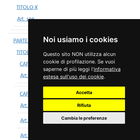
TITOLO X
Art. 198
Noi usiamo i cookies
PARTE IV
TITOLO I
Questo sito NON utilizza alcun
cookie di profilazione. Se vuoi
CAPO I
saperne di più leggi l'
informativa
Art. 199
estesa sull'uso dei cookie
.
Accetta
CAPO II
Art. 200
Rifiuta
Cambia le preferenze
Art. 201
Art. 202