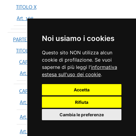
TITOLO X
Art. 198
Noi usiamo i cookies
PARTE IV
TITOLO I
Questo sito NON utilizza alcun
cookie di profilazione. Se vuoi
CAPO I
saperne di più leggi l'
informativa
Art. 199
estesa sull'uso dei cookie
.
Accetta
CAPO II
Art. 200
Rifiuta
Cambia le preferenze
Art. 201
Art. 202