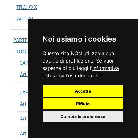
TITOLO X
Art. 198
Noi usiamo i cookies
PARTE IV
TITOLO I
Questo sito NON utilizza alcun
cookie di profilazione. Se vuoi
CAPO I
saperne di più leggi l'
informativa
Art. 199
estesa sull'uso dei cookie
.
Accetta
CAPO II
Art. 200
Rifiuta
Cambia le preferenze
Art. 201
Art. 202