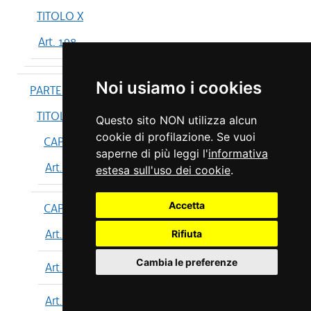
TITOLO X
Art. 198
Noi usiamo i cookies
PARTE IV
TITOLO I
Questo sito NON utilizza alcun
cookie di profilazione. Se vuoi
CAPO I
saperne di più leggi l'
informativa
Art. 199
estesa sull'uso dei cookie
.
Accetta
CAPO II
Art. 200
Rifiuta
Cambia le preferenze
Art. 201
Art. 202