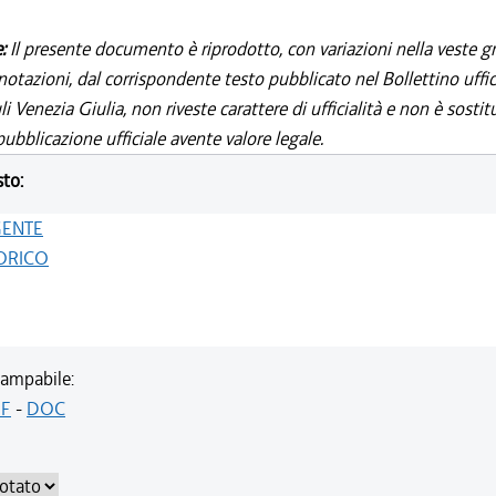
e:
Il presente documento è riprodotto, con variazioni nella veste gr
notazioni, dal corrispondente testo pubblicato nel Bollettino uffic
i Venezia Giulia, non riveste carattere di ufficialità e non è sostit
ubblicazione ufficiale avente valore legale.
sto:
GENTE
ORICO
ampabile:
F
-
DOC