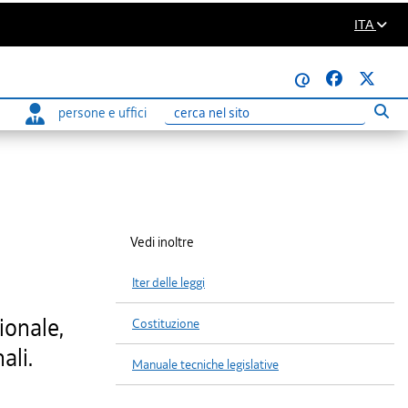
ITA
@
persone e uffici
Eseg
Ricerca
Vedi inoltre
Iter delle leggi
ionale,
Costituzione
ali.
Manuale tecniche legislative