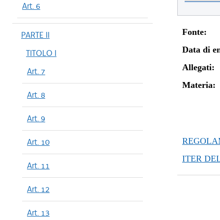
Art. 6
Fonte:
PARTE II
Data di en
TITOLO I
Allegati:
Art. 7
Materia:
Art. 8
Art. 9
REGOLAM
Art. 10
ITER DE
Art. 11
Art. 12
Art. 13