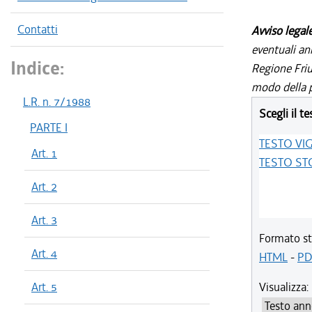
Contatti
Avviso legal
eventuali an
Indice:
Regione Friul
modo della p
L.R. n. 7/1988
Scegli il te
PARTE I
TESTO VI
Art. 1
TESTO ST
Art. 2
Art. 3
Formato st
Art. 4
HTML
-
PD
Art. 5
Visualizza: