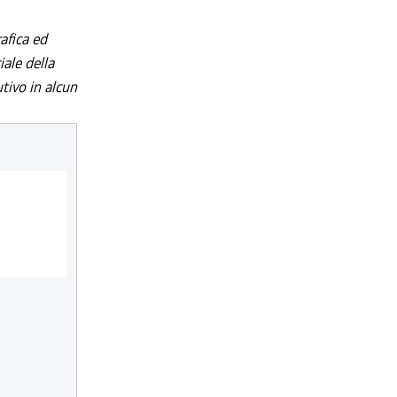
afica ed
iale della
utivo in alcun