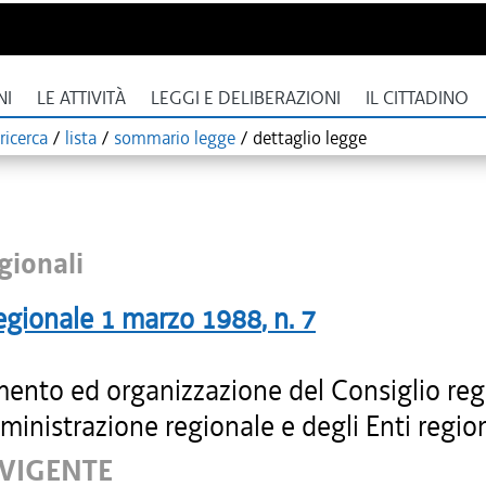
NI
LE ATTIVITÀ
LEGGI E DELIBERAZIONI
IL CITTADINO
ricerca
/
lista
/
sommario legge
/
dettaglio legge
gionali
egionale
1 marzo 1988
, n.
7
ento ed organizzazione del Consiglio reg
ministrazione regionale e degli Enti region
 VIGENTE