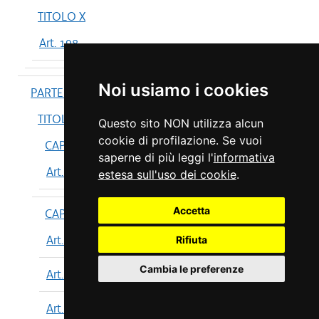
TITOLO X
Art. 198
Noi usiamo i cookies
PARTE IV
TITOLO I
Questo sito NON utilizza alcun
cookie di profilazione. Se vuoi
CAPO I
saperne di più leggi l'
informativa
Art. 199
estesa sull'uso dei cookie
.
Accetta
CAPO II
Art. 200
Rifiuta
Cambia le preferenze
Art. 201
Art. 202