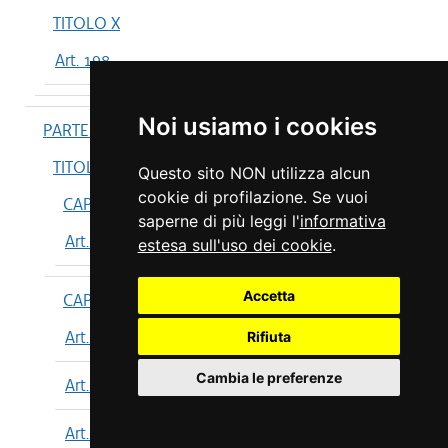
TITOLO X
Art. 198
Noi usiamo i cookies
PARTE IV
TITOLO I
Questo sito NON utilizza alcun
cookie di profilazione. Se vuoi
CAPO I
saperne di più leggi l'
informativa
Art. 199
estesa sull'uso dei cookie
.
Accetta
CAPO II
Art. 200
Rifiuta
Cambia le preferenze
Art. 201
Art. 202