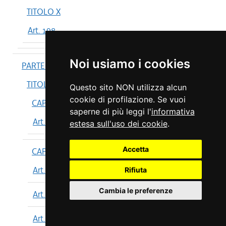
TITOLO X
Art. 198
Noi usiamo i cookies
PARTE IV
TITOLO I
Questo sito NON utilizza alcun
cookie di profilazione. Se vuoi
CAPO I
saperne di più leggi l'
informativa
Art. 199
estesa sull'uso dei cookie
.
Accetta
CAPO II
Art. 200
Rifiuta
Cambia le preferenze
Art. 201
Art. 202